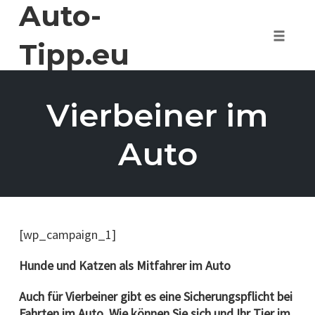
Auto-
Skip
to
content
Tipp.eu
Toggle 
Vierbeiner im
Auto
[wp_campaign_1]
Hunde und Katzen als Mitfahrer im Auto
Auch für Vierbeiner gibt es eine Sicherungspflicht bei
Fahrten im Auto. Wie können Sie sich und Ihr Tier im