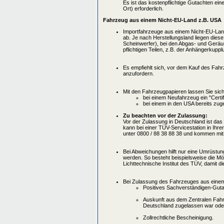
Es ist das kostenpflichtige Gutachten ei
Ort) erforderlich.
Fahrzeug aus einem Nicht-EU-Land z.B. USA
Importfahrzeuge aus einem Nicht-EU-Lan
ab. Je nach Herstellungsland liegen dies
Scheinwerfer), bei den Abgas- und Gerä
pflichtigen Teilen, z.B. der Anhängerkuppl
Es empfiehlt sich, vor dem Kauf des Fah
anzufordern.
Mit den Fahrzeugpapieren lassen Sie sic
bei einem Neufahrzeug ein "Certifi
bei einem in den USA bereits zugel
Zu beachten vor der Zulassung:
Vor der Zulassung in Deutschland ist da
kann bei einer TÜV-Servicestation in Ihre
unter 0800 / 88 38 88 38 und kommen mit
Bei Abweichungen hilft nur eine Umrüstu
werden. So besteht beispielsweise die Mö
Lichttechnische Institut des TÜV, damit 
Bei Zulassung des Fahrzeuges aus einem
Positives Sachverständigen-Guta
Auskunft aus dem Zentralen Fahrz
Deutschland zugelassen war oder v
Zollrechtliche Bescheinigung.