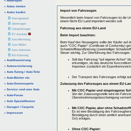
» Motorsport
» Autos mieten
Import von Fahrzeugen
» Autos kaufen
Wesentlich beim Import von Fahrzeugen ist die 
Neuwagenkauf
einem Nicht-EU-Land importiert werden soll.
Jahreswagen
Fahrzeug aus einem EU-Land
Gebrauchtwagen
EU-Autokauf
Beim Import beachten:
Auto-Bewertung
Beim Kauf des Neuwagens sollte der Käufer auf
Auto-Märkte
auch "COC-Papier" (Certificate of Conformity) gen
Schadstoffklassifizierung (zweistelliger Schadstoffs
Auto-Auktionen
Steuer wichtig. Zur Überführung des Fahrzeuges 
Kfz-Zulassung
Soll das Fahrzeug "auf eigener Achse" ü
» Autofinanzierung
erkundigen, ob das deutsche Kurzzeitkennz
» Autoversicherung
Importeur zusätzlich ein Exportkennzeic
» Auto-Tuning / Auto-Teile
Der Transport des Fahrzeuges erfolgt au
» Auto-Bücher etc.
» Auto-Gewinnspiele
Zulassung des Fahrzeuges aus einem EU-Lan
» Service rund ums Auto
Mit COC-Papier und eingetragener Sch
Von der Zulassungsstelle wird ein Fahrzeu
» Auto-Forum
Übereinstimmungsbescheinigung vermerk
» Auto Spezialthemen
» Garagen / Carports
Mit COC-Papier, aber ohne Schadstoffk
Es ist eine Bestätigung des Fahrzeugherste
» Impressum
Bestätigung durch einen amtlich anerkan
Ort) erfolgen.
Ohne COC-Papier: