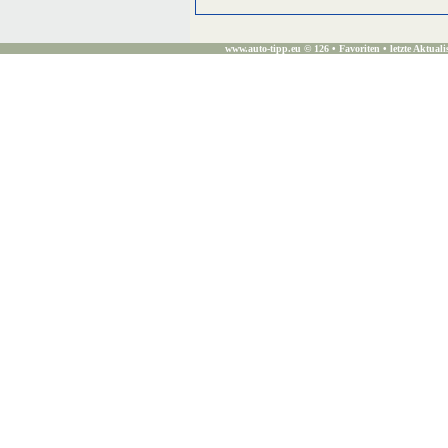
www.auto-tipp.eu ©
126 •
Favoriten
• letzte Aktuali