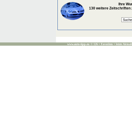
Ihre Wu
130 weitere Zeitschrifte
www.auto-tipp.eu ©
126 •
Favoriten
• letzte Aktual