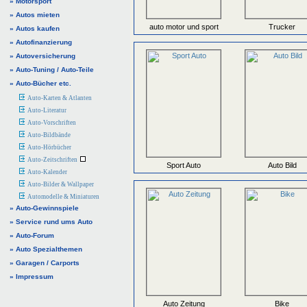
» Motorsport
» Autos mieten
auto motor und sport
Trucker
» Autos kaufen
» Autofinanzierung
» Autoversicherung
» Auto-Tuning / Auto-Teile
» Auto-Bücher etc.
Auto-Karten & Atlanten
Auto-Literatur
Auto-Vorschriften
Auto-Bildbände
Auto-Hörbücher
Auto-Zeitschriften
Sport Auto
Auto Bild
Auto-Kalender
Auto-Bilder & Wallpaper
Automodelle & Miniaturen
» Auto-Gewinnspiele
» Service rund ums Auto
» Auto-Forum
» Auto Spezialthemen
» Garagen / Carports
» Impressum
Auto Zeitung
Bike