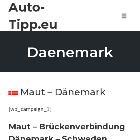
Auto-
Skip
to
content
Tipp.eu
Toggle 
Daenemark
Maut – Dänemark
[wp_campaign_1]
Maut – Brückenverbindung
Dänemark – Schweden